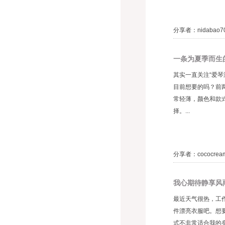
分享者：nidabao7
一条为夏季而生
其实一直关注“爱
目前想要的吗？前
常轻薄，颜色和款
择。...
分享者：cococre
我心期待静享风
最近天气很热，工
件漂亮衣服吧。想
式不非常适合我的