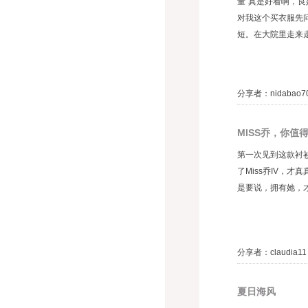
量”真是好看啊，
对我这个买衣服先
短。在大院里走来走
分享者：nidabao7
MISS乔，你值
第一次见到这款衬
了Miss乔IV
是要说，拥有她，才
分享者：claudia1
夏日海风