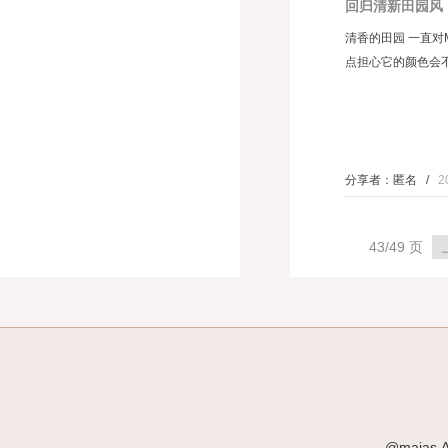
回归清新田园风
清香的田园 一直对
点担心它的颜色会不
分享者：匿名 /
2
43/49 页
@maias.