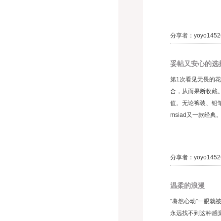
分享者：yoyo1452
妥帖又安心的选
第1次看见无畏的
合，从而果断收藏
值。无论裤装、铅
msiad又一款经典。.
分享者：yoyo1452
温柔的浪漫
“蓦然心动”一眼
永远找不到这种感觉