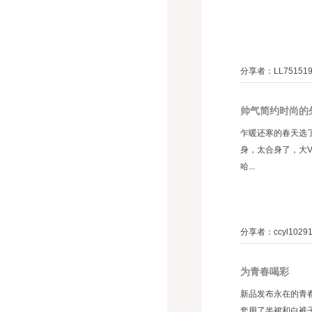
分享者：LL75151
帅气简约时尚的
乍暖还寒的春天选
身，太合身了，大
哈...
分享者：ccyl1029
为青春喝彩
新品发布永在的青
套用了半裙和白裤