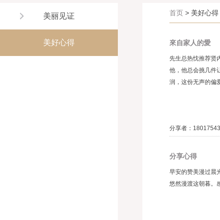
首页
> 美好心得
美丽见证
美好心得
來自家人的愛
先生总热忱推荐贤
他，他总会挑几件
润，这份无声的偏爱
分享者：1801754
分享心得
早安的赞美漫过晨
悠然漫渡这朝暮。