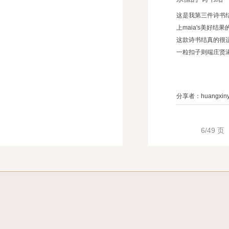
这是我第三件诗书
上maia's美好
这款诗书结真的很
一粒扣子则端庄贤
分享者：huangxin
6/49 页