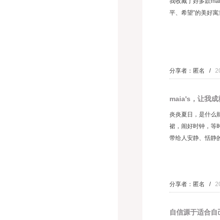
我收藏了好多款ma
平、希望”的美好寓
分享者：匿名 /
2
maia's，让我
炎炎夏日，是什么
裙，闹好时钟，等
带给人安静、恬静的喜
分享者：匿名 /
2
自信源于适合自