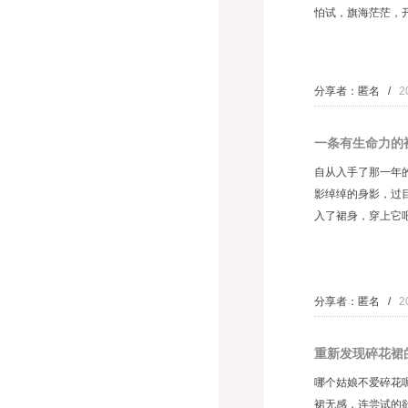
怕试，旗海茫茫，开
分享者：匿名 /
2
一条有生命力的
自从入手了那一年
影绰绰的身影，过
入了裙身，穿上它吧
分享者：匿名 /
2
重新发现碎花裙
哪个姑娘不爱碎花
裙无感，连尝试的