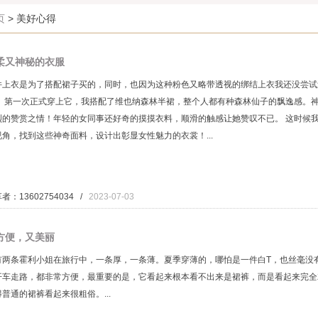
页
> 美好心得
柔又神秘的衣服
件上衣是为了搭配裙子买的，同时，也因为这种粉色又略带透视的绑结上衣我还没尝试
。 第一次正式穿上它，我搭配了维也纳森林半裙，整个人都有种森林仙子的飘逸感。
烈的赞赏之情！年轻的女同事还好奇的摸摸衣料，顺滑的触感让她赞叹不已。 这时候
视角，找到这些神奇面料，设计出彰显女性魅力的衣裳！...
者：13602754034 /
2023-07-03
方便，又美丽
有两条霍利小姐在旅行中，一条厚，一条薄。夏季穿薄的，哪怕是一件白T，也丝毫没
开车走路，都非常方便，最重要的是，它看起来根本看不出来是裙裤，而是看起来完全
普通的裙裤看起来很粗俗。...