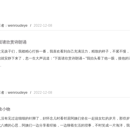
者：wenroudeye /
2022-12-08
面请欣赏诗朗诵
次见孩子们，我都精心打扮一番，我喜欢看到自己充满活力，精致的样子，不紧不慢，
们就安静下来了，忽一生大声说道：“下面请欣赏诗朗诵～”我抬头看了他一眼，接他的
.
者：wenroudeye /
2022-12-08
致小物
久没有见过这细细的针脚了，好怀念儿时看邻居阿姨们坐在一起搞女红的岁月，那些岁
七八糟的心思，阿姨们一边分享着经验，一边聊着生活的琐事，不时笑成一片海洋，我