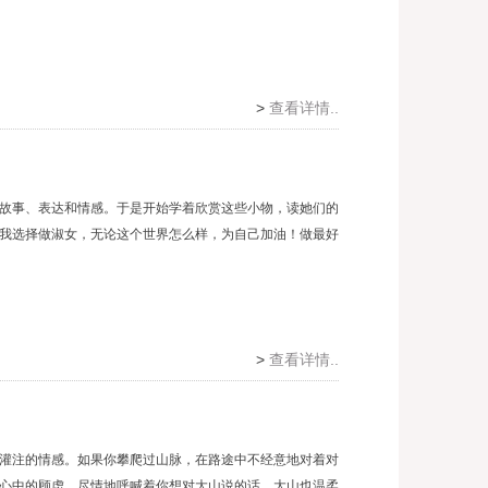
>
查看详情..
故事、表达和情感。于是开始学着欣赏这些小物，读她们的
我选择做淑女，无论这个世界怎么样，为自己加油！做最好
>
查看详情..
灌注的情感。如果你攀爬过山脉，在路途中不经意地对着对
心中的顾虑，尽情地呼喊着你想对大山说的话，大山也温柔