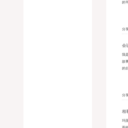
的
分享
会
我
故
的自
分享
相
玛
面