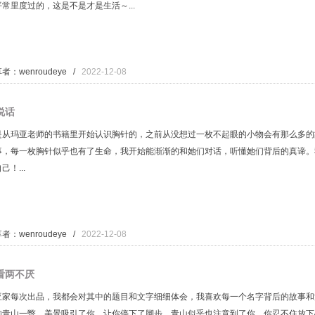
平常里度过的，这是不是才是生活～...
者：wenroudeye /
2022-12-08
说话
是从玛亚老师的书籍里开始认识胸针的，之前从没想过一枚不起眼的小物会有那么多的
事，每一枚胸针似乎也有了生命，我开始能渐渐的和她们对话，听懂她们背后的真谛。
己！...
者：wenroudeye /
2022-12-08
看两不厌
亚家每次出品，我都会对其中的题目和文字细细体会，我喜欢每一个名字背后的故事和
的青山一瞥，美景吸引了你，让你停下了脚步，青山似乎也注意到了你，你忍不住放下