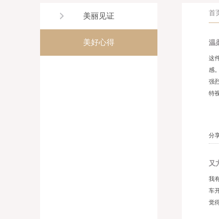
首
美丽见证
美好心得
温
这
感
强
特
分享
又
我
车
觉得