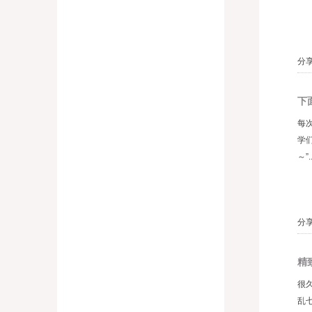
分享
下
每
学
～”..
分享
精
很
乱