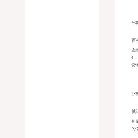
分享
百
这
针
设
分享
就
带
的