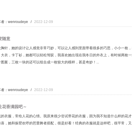
者：wenroudeye /
2022-12-09
变随意
款胸针，她的设计让人感觉非常巧妙，可以让人感到里面带着很多的巧思，小小一枚，
。大衣，卡丁衫，她都可以轻松驾驭，我喜欢她出现在我冬日的外衣上，有时候两枚一
计图案，三枚一块的还可以组合成一枚较大的模样，甚是奇妙！...
者：wenroudeye /
2022-12-09
让花香满园吧～
花的衣服，常给人花的心情。我原来很少尝试带花的衣服，因为我不知道什么样的花才
惊喜，她和振臂欢呼的芭蕾舞者搭配，很是好看！经典的衣服就是这样吧，很平常，又很