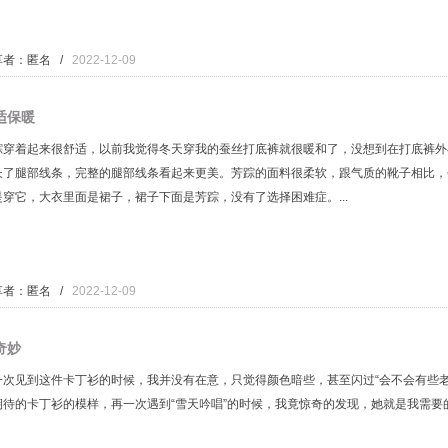
享者：匿名 /
2022-12-09
适保暖
踪穿着起来很舒适，以前我觉得冬天穿我的蚕丝打底裤就很暖和了，没想到在打底裤外
长了腿部线条，完整的腿部线条看起来更美。芳踪的面料很柔软，跟气质的靴子相比，
是穿它，大衣里面是裙子，裙子下面是芳踪，没有了选择困难症。...
享者：匿名 /
2022-12-09
奇妙
一次见到这件卡丁衫的时候，我并没有在意，只觉得颜色暗些，甚至闪过“会不会有些
期待的卡丁衫的模样，再一次遇到“雪天吟唱”的时候，我竟惊奇的发现，她就是我需要的