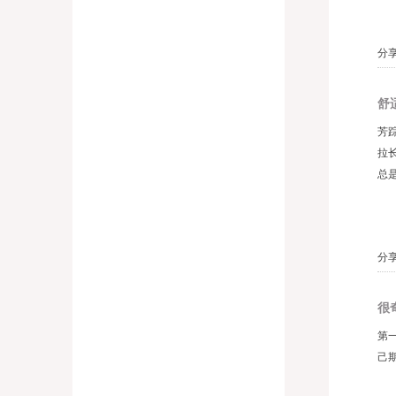
分
舒
芳
拉
总
分
很
第
己